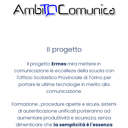
SEMPLIFICHIAMO LE
COMUNICAZIONI
COSA VOGLIAMO UTILIZZARE
Il progetto
CREDIAMO NELL'OPENSOURCE, DIAMO MASSIMA
PRIORITÀ ALLA SICUREZZA
Il progetto
Ermes
mira mettere in
comunicazione le eccelleze della scuola con
CODICE SICURO E APERTO
l'Ufficio Scolastico Provinciale di Torino per
portare le ultime tecnologie in merito alla
SIAMO SU GITHUB
comunicazione.
Formazione , procedure aperte e sicure, sistemi
di autenticazione unificati porteranno ad
aumentare produttività e sicurezza, senza
dimenticare che
la semplicità è l'essenza