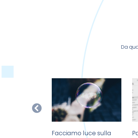
Da qual
i posta piena?
Facciamo luce sulla
Pd