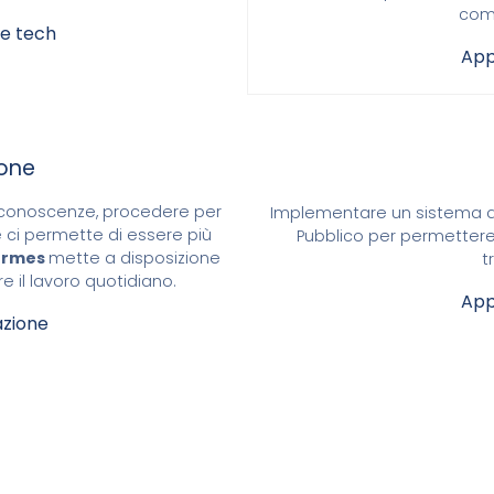
com
zie tech
App
one
e conoscenze, procedere per
Implementare un sistema di Ti
 ci permette di essere più
Pubblico per permetter
Ermes
mette a disposizione
t
re il lavoro quotidiano.
App
zione