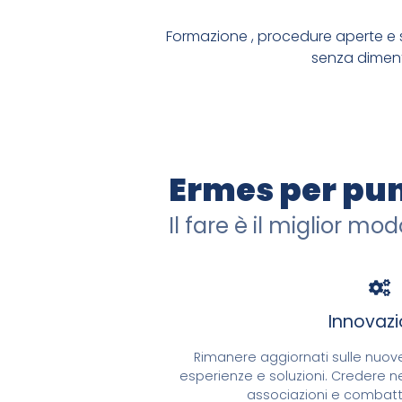
Formazione , procedure aperte e s
senza dimen
Ermes per pun
CREDIAMO NELL'OPENSOURCE, DIAMO MA
Il fare è il miglior mo
CODICE SICURO 
Innovaz
SIAMO SU GITHUB
Rimanere aggiornati sulle nuov
esperienze e soluzioni. Credere n
associazioni e combatt