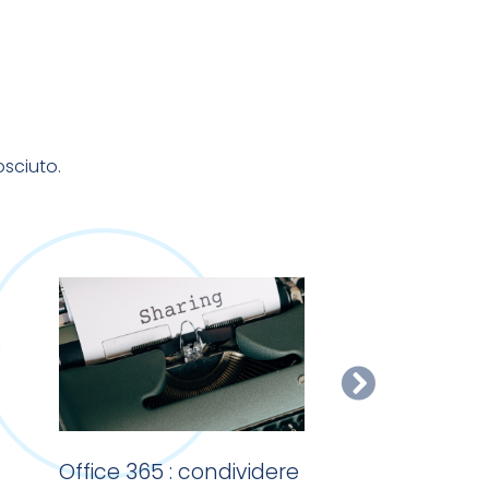
osciuto.
Office 365 : condividere
Casella di po