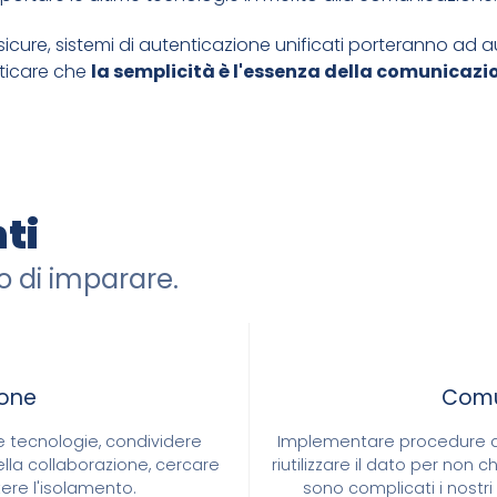
icure, sistemi di autenticazione unificati porteranno ad a
ticare che
la semplicità è l'essenza della comunicazio
ti
SSIMA PRIORITÀ ALLA SICUREZZA
do di imparare.
E APERTO
ione
Comu
e tecnologie, condividere
Implementare procedure di
ella collaborazione, cercare
riutilizzare il dato per non 
ere l'isolamento.
sono complicati i nostr