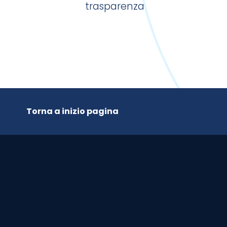
roblema!
trasparenza
Torna a inizio pagina