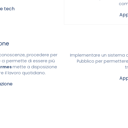
com
zie tech
App
one
e conoscenze, procedere per
Implementare un sistema di Ti
 ci permette di essere più
Pubblico per permetter
Ermes
mette a disposizione
t
re il lavoro quotidiano.
App
zione