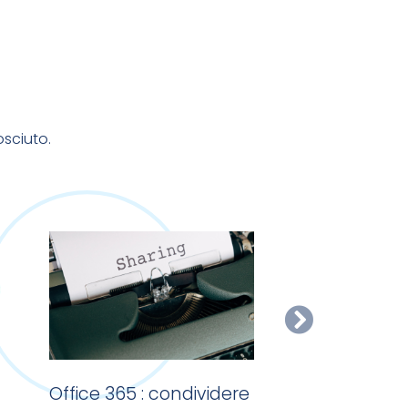
osciuto.
Office 365 : condividere
Casella di po