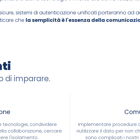
icure, sistemi di autenticazione unificati porteranno ad a
ticare che
la semplicità è l'essenza della comunicazio
ti
SSIMA PRIORITÀ ALLA SICUREZZA
do di imparare.
E APERTO
ione
Comu
e tecnologie, condividere
Implementare procedure di
ella collaborazione, cercare
riutilizzare il dato per non 
ere l'isolamento.
sono complicati i nostr