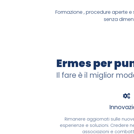
Formazione , procedure aperte e s
senza dimen
Ermes per pun
CREDIAMO NELL'OPENSOURCE, DIAMO MA
Il fare è il miglior mo
CODICE SICURO 
Innovaz
SIAMO SU GITHUB
Rimanere aggiornati sulle nuov
esperienze e soluzioni. Credere n
associazioni e combatt