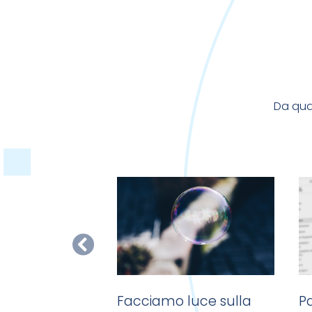
Da qual
i posta piena?
Facciamo luce sulla
Pd