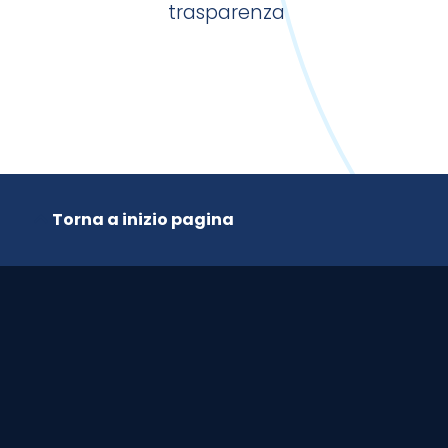
roblema!
trasparenza
Torna a inizio pagina