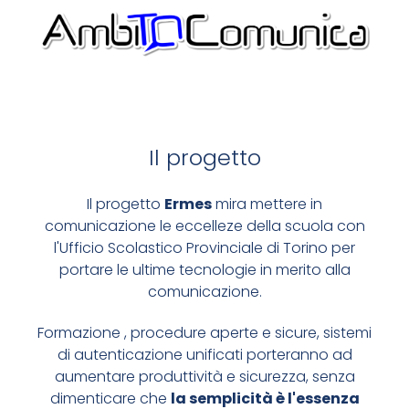
SEMPLIFICHIAMO LE
COMUNICAZIONI
COSA VOGLIAMO UTILIZZARE
Il progetto
CREDIAMO NELL'OPENSOURCE, DIAMO MASSIMA
PRIORITÀ ALLA SICUREZZA
Il progetto
Ermes
mira mettere in
comunicazione le eccelleze della scuola con
CODICE SICURO E APERTO
l'Ufficio Scolastico Provinciale di Torino per
portare le ultime tecnologie in merito alla
SIAMO SU GITHUB
comunicazione.
Formazione , procedure aperte e sicure, sistemi
di autenticazione unificati porteranno ad
aumentare produttività e sicurezza, senza
dimenticare che
la semplicità è l'essenza