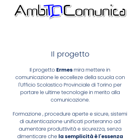
SEMPLIFICHIAMO LE
COMUNICAZIONI
COSA VOGLIAMO UTILIZZARE
Il progetto
CREDIAMO NELL'OPENSOURCE, DIAMO MASSIMA
PRIORITÀ ALLA SICUREZZA
Il progetto
Ermes
mira mettere in
comunicazione le eccelleze della scuola con
CODICE SICURO E APERTO
l'Ufficio Scolastico Provinciale di Torino per
portare le ultime tecnologie in merito alla
SIAMO SU GITHUB
comunicazione.
Formazione , procedure aperte e sicure, sistemi
di autenticazione unificati porteranno ad
aumentare produttività e sicurezza, senza
dimenticare che
la semplicità è l'essenza